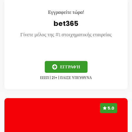
Εγγραφείτε τώρα!
bet365
Γίνετε μέλος της #1 στοιχηματικής εταιρείας
ΕΓΓΡΑΦΉ
ΕΕΕΠ | 21+ | ΠΑΙΞΕ ΥΠΕΥΘΥΝΑ
5.0