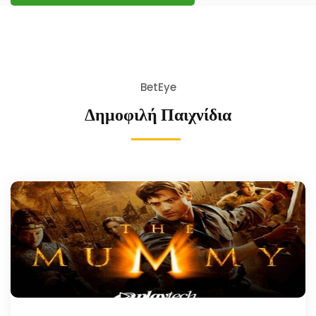
BetEye
Δημοφιλή Παιχνίδια