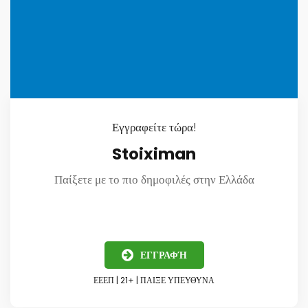
Εγγραφείτε τώρα!
Stoiximan
Παίξετε με το πιο δημοφιλές στην Ελλάδα
ΕΓΓΡΑΦΉ
ΕΕΕΠ | 21+ | ΠΑΙΞΕ ΥΠΕΥΘΥΝΑ