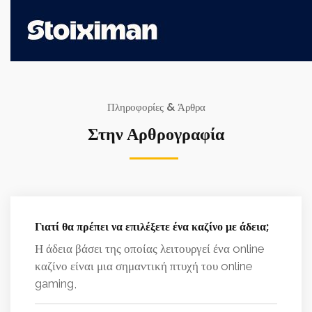
Πληροφορίες & Άρθρα
Στην Αρθρογραφία
Γιατί θα πρέπει να επιλέξετε ένα καζίνο με άδεια;
Η άδεια βάσει της οποίας λειτουργεί ένα online
καζίνο είναι μια σημαντική πτυχή του online
gaming,