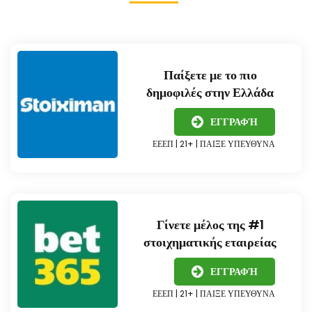
Παίξετε με το πιο
δημοφιλές στην Ελλάδα
ΕΓΓΡΑΦΉ
ΕΕΕΠ | 21+ | ΠΑΙΞΕ ΥΠΕΥΘΥΝΑ
Γίνετε μέλος της #1
στοιχηματικής εταιρείας
ΕΓΓΡΑΦΉ
ΕΕΕΠ | 21+ | ΠΑΙΞΕ ΥΠΕΥΘΥΝΑ