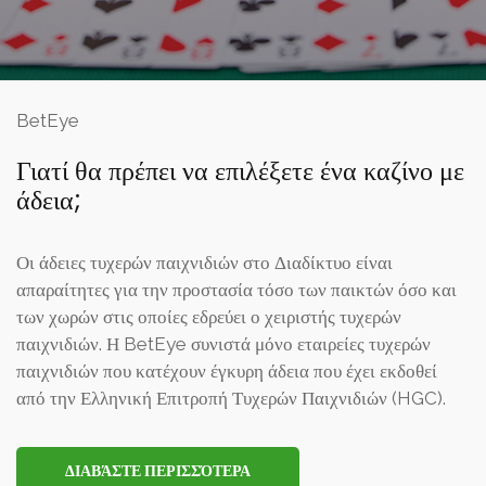
BetEye
Γιατί θα πρέπει να επιλέξετε ένα καζίνο με
άδεια;
Οι άδειες τυχερών παιχνιδιών στο Διαδίκτυο είναι
απαραίτητες για την προστασία τόσο των παικτών όσο και
των χωρών στις οποίες εδρεύει ο χειριστής τυχερών
παιχνιδιών. Η BetEye συνιστά μόνο εταιρείες τυχερών
παιχνιδιών που κατέχουν έγκυρη άδεια που έχει εκδοθεί
από την Ελληνική Επιτροπή Τυχερών Παιχνιδιών (HGC).
ΔΙΑΒΆΣΤΕ ΠΕΡΙΣΣΌΤΕΡΑ