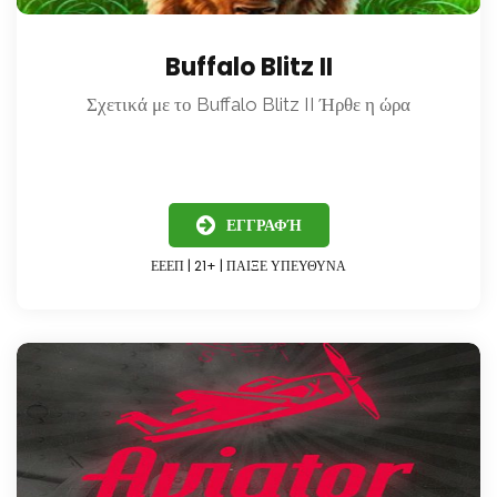
Buffalo Blitz II
Σχετικά με το Buffalo Blitz II Ήρθε η ώρα
ΕΓΓΡΑΦΉ
ΕΕΕΠ | 21+ | ΠΑΙΞΕ ΥΠΕΥΘΥΝΑ