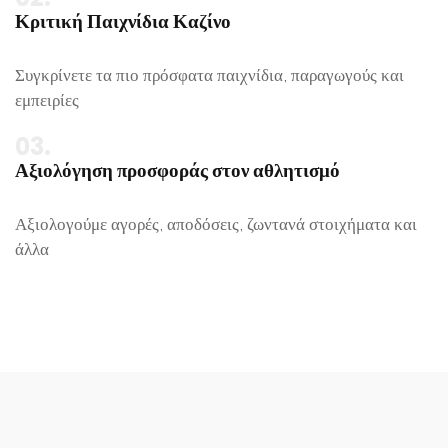
Κριτική Παιχνίδια Καζίνο
Συγκρίνετε τα πιο πρόσφατα παιχνίδια, παραγωγούς και
εμπειρίες
03.
Αξιολόγηση προσφοράς στον αθλητισμό
Αξιολογούμε αγορές, αποδόσεις, ζωντανά στοιχήματα και
άλλα