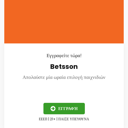
Εγγραφείτε τώρα!
Betsson
Απολαύστε μία ωραία επιλογή παιχνιδιών
ΕΓΓΡΑΦΉ
ΕΕΕΠ | 21+ | ΠΑΙΞΕ ΥΠΕΥΘΥΝΑ