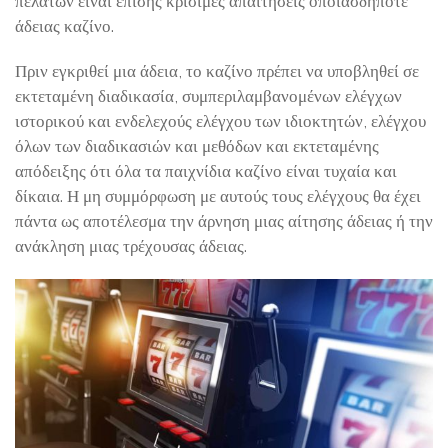
πελατών είναι επίσης κρίσιμες απαιτήσεις οποιασδήποτε
άδειας καζίνο.
Πριν εγκριθεί μια άδεια, το καζίνο πρέπει να υποβληθεί σε
εκτεταμένη διαδικασία, συμπεριλαμβανομένων ελέγχων
ιστορικού και ενδελεχούς ελέγχου των ιδιοκτητών, ελέγχου
όλων των διαδικασιών και μεθόδων και εκτεταμένης
απόδειξης ότι όλα τα παιχνίδια καζίνο είναι τυχαία και
δίκαια. Η μη συμμόρφωση με αυτούς τους ελέγχους θα έχει
πάντα ως αποτέλεσμα την άρνηση μιας αίτησης άδειας ή την
ανάκληση μιας τρέχουσας άδειας.