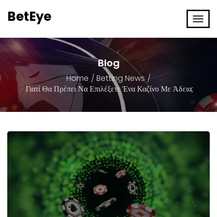
BetEye
Blog
Home
Betting News
Γιατί Θα Πρέπει Να Επιλέξετε Ένα Καζίνο Με Άδεια;