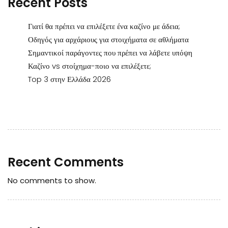
Recent Posts
Γιατί θα πρέπει να επιλέξετε ένα καζίνο με άδεια;
Οδηγός για αρχάριους για στοιχήματα σε αθλήματα
Σημαντικοί παράγοντες που πρέπει να λάβετε υπόψη
Καζίνο vs στοίχημα-ποιο να επιλέξετε;
Top 3 στην Ελλάδα 2026
Recent Comments
No comments to show.