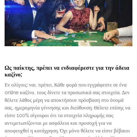
Ως παίκτης, πρέπει να ενδιαφέρεστε για την άδεια
καζίνο;
Εν ολίγοις: ναι, πρέπει. Κάθε φορά που εγγράφεστε σε ένα
online καζίνο, τους δίνετε τα προσωπικά σας στοιχεία. Δεν
θέλετε λάθος μέρη να αποκτήσουν πρόσβαση στο όνομά
σας, ημερομηνία γέννησης και διεύθυνση. Θέλετε επίσης να
είστε 100% σίγουροι ότι τα στοιχεία πληρωμής σας
αντιμετωπίζονται με ασφάλεια και προσοχή για να
αποφευχθεί η κατάχρηση. Όχι μόνο θέλετε να είστε βέβαιοι