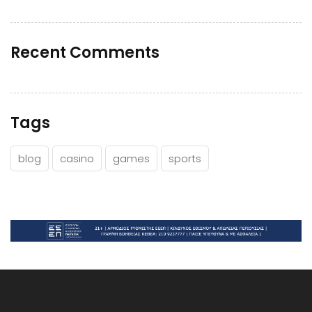
Recent Comments
Tags
blog
casino
games
sports