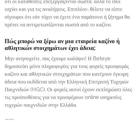
ότι οι καταθέσεις επεξεργάζονται σωστά, αλλά το ίδιο
ισχύει και για τις αναλήψεις. Επιπλέον, θέλετε να είστε
σίγουροι ότι εάν τύχει να έχετε ένα παράπονο ή ζήτημα θα
πρέπει να αντιμετωπίζονται σωστά από το καζίνο.
Πώς μπορώ να ξέρω αν μια εταιρεία καζίνο ή
αθλητικών στοιχημάτων έχει άδεια;
Μην ανησυχείτε, σας έχουμε καλύψει! Η Beteye
δημοσιεύει μόνο πληροφορίες για τους φορείς προσφοράς
καζίνο και αθλητικών στοιχημάτων που κατέχουν έγκυρη
άδεια που εκδίδεται από την Ελληνική Επιτροπή Τυχερών
Παιχνιδιών (HGC). Οι φορείς αυτοί έχουν εκπληρώσει όλες
τις προϋποθέσεις για να προσφέρουν online υπηρεσίες
τυχερών παιχνιδιών στην Ελλάδα.
——