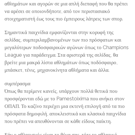
αθλημάτων και αγορών σε μια απλή διεπαφή που θα πρέπει
να αρέσει σε οποιονδήποτε, από τον περιστασιακό
στοιχηματιστή έως τους πιο έμπειρους λάτρεις των σπορ.
Σημαντικά παιχνίδια εμφανίζονται στην κορυφή της
σελίδας, συμπεριλαμβανομένων των πιο πρόσφατων και
μεγαλύτερων ποδοσφαιρικών αγώνων όπως το Champions
League για παράδειγμα. Στα αριστερά της σελίδας, θα
βρείτε μια μακρά λίστα αθλημάτων όπως ποδόσφαιρο,
μπάσκετ, τένις, μηχανοκίνητα αθλήματα και άλλα.
συμπέρασμα
Όπως θα περίμενε κανείς, υπάρχουν πολλά θετικά που
προσφέρονται εδώ με το Pamestoixima που ανήκει στον
ΟΠΑΠ. Το καζίνο περιέχει μια εκτενή επιλογή από τα πιο
πρόσφατα δημοφιλή, αποκλειστικά και κλασικά παιχνίδια
που πρέπει να απευθύνονται σε κάθε είδους παίκτη.
Εάν ο αθλητισμός είναι το θέμα σας, τότε το αθλητικό