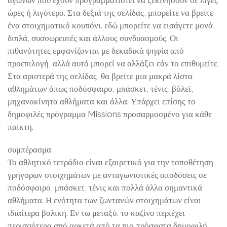
αγώνων που έχουν προγραμματιστεί να ξεκινήσουν σε λίγες
ώρες ή λιγότερο. Στα δεξιά της σελίδας, μπορείτε να βρείτε
ένα στοιχηματικό κουπόνι. εδώ μπορείτε να εισάγετε μονά,
διπλά, συσσωρευτές και άλλους συνδυασμούς. Οι
πιθανότητες εμφανίζονται με δεκαδικά ψηφία από
προεπιλογή, αλλά αυτό μπορεί να αλλάξει εάν το επιθυμείτε.
Στα αριστερά της σελίδας, θα βρείτε μια μακρά λίστα
αθλημάτων όπως ποδόσφαιρο, μπάσκετ, τένις, βόλεϊ,
μηχανοκίνητα αθλήματα και άλλα. Υπάρχει επίσης το
δημοφιλές πρόγραμμα Missions προσαρμοσμένο για κάθε
παίκτη.
συμπέρασμα
Το αθλητικό τετράδιο είναι εξαιρετικό για την τοποθέτηση
γρήγορων στοιχημάτων με ανταγωνιστικές αποδόσεις σε
ποδόσφαιρο, μπάσκετ, τένις και πολλά άλλα σημαντικά
αθλήματα. Η ενότητα των ζωντανών στοιχημάτων είναι
ιδιαίτερα βολική. Εν τω μεταξύ, το καζίνο περιέχει
περισσότερα από αρκετά από τα πιο πρόσφατα δημοφιλή,