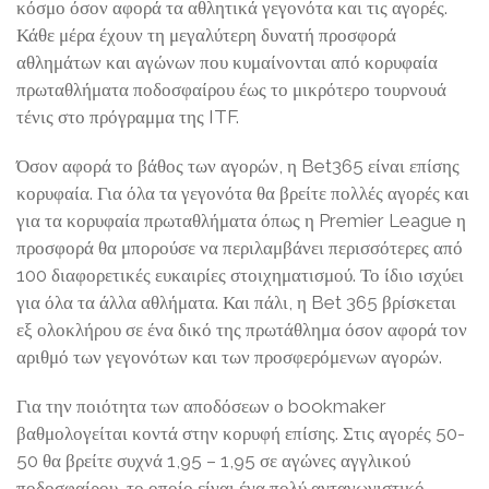
κόσμο όσον αφορά τα αθλητικά γεγονότα και τις αγορές.
Κάθε μέρα έχουν τη μεγαλύτερη δυνατή προσφορά
αθλημάτων και αγώνων που κυμαίνονται από κορυφαία
πρωταθλήματα ποδοσφαίρου έως το μικρότερο τουρνουά
τένις στο πρόγραμμα της ITF.
Όσον αφορά το βάθος των αγορών, η Bet365 είναι επίσης
κορυφαία. Για όλα τα γεγονότα θα βρείτε πολλές αγορές και
για τα κορυφαία πρωταθλήματα όπως η Premier League η
προσφορά θα μπορούσε να περιλαμβάνει περισσότερες από
100 διαφορετικές ευκαιρίες στοιχηματισμού. Το ίδιο ισχύει
για όλα τα άλλα αθλήματα. Και πάλι, η Bet 365 βρίσκεται
εξ ολοκλήρου σε ένα δικό της πρωτάθλημα όσον αφορά τον
αριθμό των γεγονότων και των προσφερόμενων αγορών.
Για την ποιότητα των αποδόσεων ο bookmaker
βαθμολογείται κοντά στην κορυφή επίσης. Στις αγορές 50-
50 θα βρείτε συχνά 1,95 – 1,95 σε αγώνες αγγλικού
ποδοσφαίρου, το οποίο είναι ένα πολύ ανταγωνιστικό