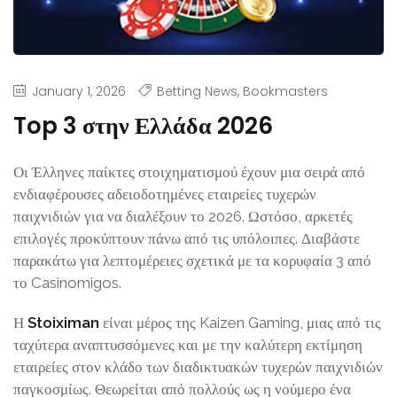
January 1, 2026
Betting News
,
Bookmasters
Top 3 στην Ελλάδα 2026
Οι Έλληνες παίκτες στοιχηματισμού έχουν μια σειρά από
ενδιαφέρουσες αδειοδοτημένες εταιρείες τυχερών
παιχνιδιών για να διαλέξουν το 2026. Ωστόσο, αρκετές
επιλογές προκύπτουν πάνω από τις υπόλοιπες. Διαβάστε
παρακάτω για λεπτομέρειες σχετικά με τα κορυφαία 3 από
το Casinomigos.
Η
Stoiximan
είναι μέρος της Kaizen Gaming, μιας από τις
ταχύτερα αναπτυσσόμενες και με την καλύτερη εκτίμηση
εταιρείες στον κλάδο των διαδικτυακών τυχερών παιχνιδιών
παγκοσμίως. Θεωρείται από πολλούς ως η νούμερο ένα