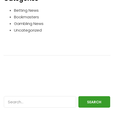
Betting News
Bookmasters
Gambling News
Uncategorized
SEARCH