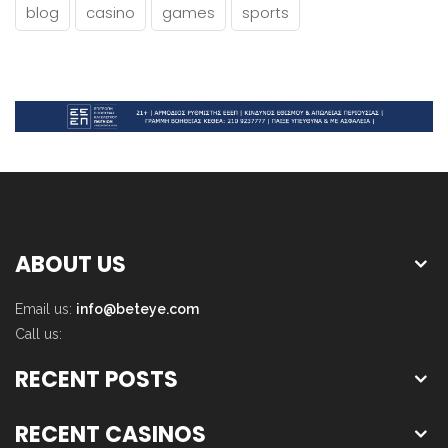
blog
casino
games
sports
ABOUT US
Email us:
info@beteye.com
Call us:
RECENT POSTS
RECENT CASINOS