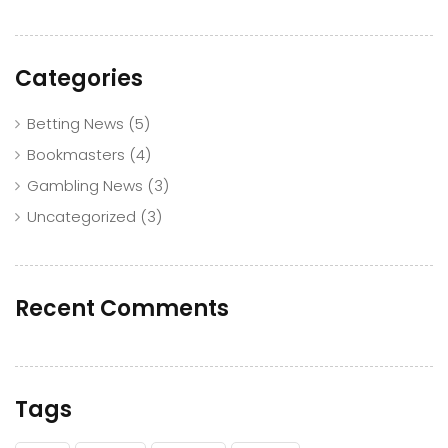
Categories
Betting News
(5)
Bookmasters
(4)
Gambling News
(3)
Uncategorized
(3)
Recent Comments
Tags